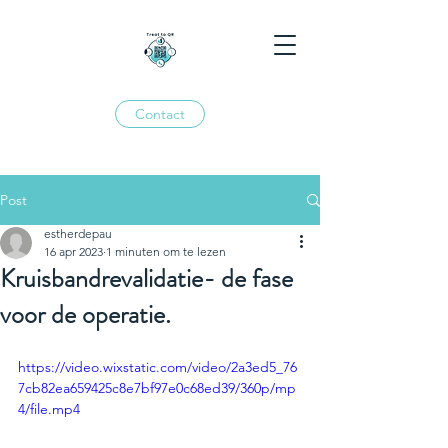
Contact
Post
estherdepau
16 apr 2023
1 minuten om te lezen
Kruisbandrevalidatie- de fase
voor de operatie.
https://video.wixstatic.com/video/2a3ed5_76
7cb82ea659425c8e7bf97e0c68ed39/360p/mp
4/file.mp4